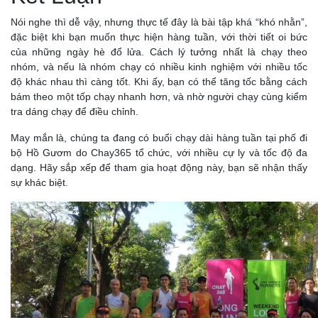
Nói nghe thì dễ vậy, nhưng thực tế đây là bài tập khá “khó nhằn”,
đặc biệt khi bạn muốn thực hiện hàng tuần, với thời tiết oi bức
của những ngày hè đổ lửa. Cách lý tưởng nhất là chạy theo
nhóm, và nếu là nhóm chạy có nhiều kinh nghiệm với nhiều tốc
độ khác nhau thì càng tốt. Khi ấy, bạn có thể tăng tốc bằng cách
bám theo một tốp chạy nhanh hơn, và nhờ người chạy cùng kiểm
tra dáng chạy để điều chỉnh.
May mắn là, chúng ta đang có buổi chạy dài hàng tuần tại phố đi
bộ Hồ Gươm do Chay365 tổ chức, với nhiều cự ly và tốc độ đa
dạng. Hãy sắp xếp để tham gia hoạt động này, bạn sẽ nhận thấy
sự khác biệt.