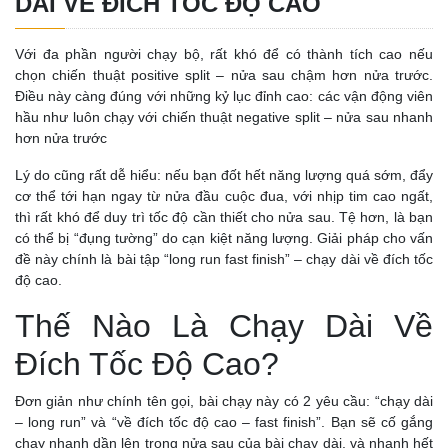
DÀI VỀ ĐÍCH TỐC ĐỘ CAO
Với đa phần người chạy bộ, rất khó để có thành tích cao nếu
chọn chiến thuật positive split – nửa sau chậm hơn nửa trước.
Điều này càng đúng với những kỷ lục đỉnh cao: các vận động viên
hầu như luôn chạy với chiến thuật negative split – nửa sau nhanh
hơn nửa trước
Lý do cũng rất dễ hiểu: nếu bạn đốt hết năng lượng quá sớm, đẩy
cơ thể tới hạn ngay từ nửa đầu cuộc đua, với nhịp tim cao ngất,
thì rất khó để duy trì tốc độ cần thiết cho nửa sau. Tệ hơn, là bạn
có thể bị “đụng tường” do cạn kiệt năng lượng. Giải pháp cho vấn
đề này chính là bài tập “long run fast finish” – chạy dài về đích tốc
độ cao.
Thế Nào Là Chạy Dài Về
Đích Tốc Độ Cao?
Đơn giản như chính tên gọi, bài chạy này có 2 yêu cầu: “chạy dài
– long run” và “về đích tốc độ cao – fast finish”. Bạn sẽ cố gắng
chạy nhanh dần lên trong nửa sau của bài chạy dài, và nhanh hết