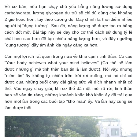
Về cơ bản, nếu bạn chạy chủ yếu bằng năng lượng sử dụng
carbohydrate, lượng glycogen dự trữ sẽ chỉ đủ dùng cho khoảng
2 giờ hoặc hơn, tùy theo cường độ. Đây chính là thời điểm nhiều
người bị “đụng tường”. Sau đó, năng lượng sẽ được tạo ra bằng
cách đốt mỡ. Bài tập này sẽ dạy cho cơ thể cách sử dụng tỷ lệ
chất béo cao hơn để tạo nhiều năng lượng hơn, và đẩy ngưỡng
“đụng tường” đầy ám ảnh kia ngày càng xa hơn.
Còn một lợi ích rất quan trọng nữa về khía cạnh tinh thần. Có câu
“Your body achieves what your mind believes” (Cơ thể sẽ làm
được những gì mà tinh thần bạn tin là làm được). Nói vậy, nhưng
“niềm tin” ấy không tự nhiên trên trời rơi xuống, mà nó chỉ có
được qua những buổi chạy dài gắng sức về đích nhanh nhất có
thể. Vào ngày chạy giải, khi cơ thể đã mệt mỏi rã rời, tinh thần
bạn sẽ vẫn tin rằng, những khoảnh khắc khó khăn ấy đã trải qua
hơn một lần trong các buổi tập “khô máu” ấy. Và lần này cũng sẽ
làm được thôi.