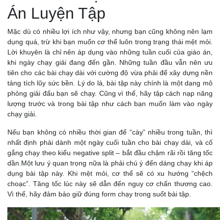
Án Luyện Tập
Mặc dù có nhiều lợi ích như vậy, nhưng bạn cũng không nên lạm
dụng quá, trừ khi bạn muốn cơ thể luôn trong trạng thái mệt mỏi.
Lời khuyên là chỉ nên áp dụng vào những tuần cuối của giáo án,
khi ngày chạy giải đang đến gần. Những tuần đầu vẫn nên ưu
tiên cho các bài chạy dài với cường độ vừa phải để xây dựng nền
tảng tích lũy sức bền. Lý do là, bài tập này chính là một dạng mô
phỏng giải đấu bạn sẽ chạy. Cũng vì thế, hãy tập cách nạp năng
lượng trước và trong bài tập như cách bạn muốn làm vào ngày
chạy giải.
Nếu bạn không có nhiều thời gian để “cày” nhiều trong tuần, thì
nhất định phải dành một ngày cuối tuần cho bài chạy dài, và cố
gắng chạy theo kiểu negative split – bắt đầu chậm rãi rồi tăng tốc
dần.Một lưu ý quan trọng nữa là phải chú ý đến dáng chạy khi áp
dụng bài tập này. Khi mệt mỏi, cơ thể sẽ có xu hướng “chệch
choạc”. Tăng tốc lúc này sẽ dẫn đến nguy cơ chấn thương cao.
Vì thế, hãy đảm bảo giữ đúng form chạy trong suốt bài tập.