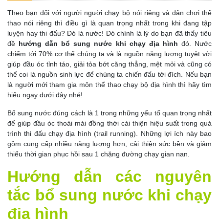
Theo bạn đối với người người chạy bộ nói riêng và dân chơi thể
thao nói riêng thì điều gì là quan trọng nhất trong khi đang tập
luyện hay thi đấu? Đó là nước! Đó chính là lý do bạn đã thấy tiêu
đề
hướng dẫn bổ sung nước khi chạy địa hình
đó. Nước
chiếm tới 70% cơ thể chúng ta và là nguồn năng lượng tuyệt vời
giúp đầu óc tỉnh táo, giải tỏa bớt căng thẳng, mệt mỏi và cũng có
thể coi là nguồn sinh lực để chúng ta chiến đấu tới đích. Nếu bạn
là người mới tham gia môn thể thao chạy bộ địa hình thì hãy tìm
hiểu ngay dưới đây nhé!
Bổ sung nước đúng cách là 1 trong những yếu tố quan trọng nhất
để giúp đầu óc thoải mái đồng thời cải thiện hiệu suất trong quá
trình thi đấu chạy địa hình (trail running). Những lợi ích này bao
gồm cung cấp nhiều năng lượng hơn, cải thiện sức bền và giảm
thiểu thời gian phục hồi sau 1 chặng đường chạy gian nan.
Hướng dẫn các nguyên
tắc bổ sung nước khi chạy
địa hình