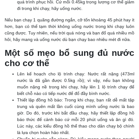
quá trình phục hồi. Cứ mỗi 0.45kg trọng lượng cơ thể giảm
đi trong khi chạy, hãy uống nước.
Nếu bạn chạy 1 quãng đường ngắn, cỡ tốn khoảng 45 phút hay ít
hơn, bạn có thể tạm thời không uống nước trong khi chạy luôn
cũng được. Tuy nhiên, nếu trời quá nóng và bạn đổ quá nhiều mồ
hôi, hãy mang và uống nước dù bạn chạy bao nhiêu mét đi nữa.
Một số mẹo bổ sung đủ nước
cho cơ thể
Lên kế hoạch cho lộ trình chạy: Nước rất nặng (473ml
nước là đã gần được 0.5kg rồi); vì vậy, nếu bạn không
muốn nặng nề trong khi chạy, hãy lên 1 lộ trình chạy để
biết chỗ nào có tiếp nước để đổ đầy bình nước.
Thiết lập đồng hồ báo: Trong khi chạy, bạn rất dễ mất tập
trung và quên mất lần cuối cùng mình uống nước là bao
giờ. Do đó, trước khi bắt đầu chạy, hãy thiết lập đồng hồ
báo thức để cảnh báo cứ mỗi 20 phút uống và ăn gì đó.
Lúc này, các kiểu đồng hồ thể thao cho dân chạy bộ chính
là lựa chọn hoàn hảo nhất.
Chuẩn bị nước sẵn sàng: Dù kiểu mang nước theo người