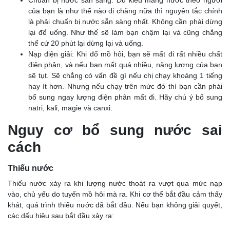
của bạn là như thế nào đi chăng nữa thì nguyên tắc chính
là phải chuẩn bị nước sẵn sàng nhất. Không cần phải dừng
lại để uống. Như thế sẽ làm bạn chậm lại và cũng chẳng
thể cứ 20 phút lại dừng lại và uống.
Nạp điện giải: Khi đổ mồ hôi, bạn sẽ mất đi rất nhiều chất
điện phân, và nếu bạn mất quá nhiều, năng lượng của bạn
sẽ tụt. Sẽ chẳng có vấn đề gì nếu chị chạy khoảng 1 tiếng
hay ít hơn. Nhưng nếu chạy trên mức đó thì bạn cần phải
bổ sung ngay lượng điện phân mất đi. Hãy chú ý bổ sung
natri, kali, magie và canxi.
Nguy cơ bổ sung nước sai
cách
Thiếu nước
Thiếu nước xảy ra khi lượng nước thoát ra vượt qua mức nạp
vào, chủ yếu do tuyến mồ hôi mà ra. Khi cơ thể bắt đầu cảm thấy
khát, quá trình thiếu nước đã bắt đầu. Nếu bạn không giải quyết,
các dấu hiệu sau bắt đầu xảy ra: